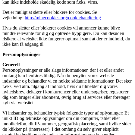
kan ikke indeholde skadelig kode som f.eks. virus.
Det er muligt at slette eller blokere for cookies. Se
vejledning:
http://minecookies.org/cookiehandtering
Hvis du sletter eller blokerer cookies vil annoncer kunne blive
mindre relevante for dig og optræde hyppigere. Du kan desuden
risikere at websitet ikke fungerer optimalt samt at der er indhold, du
ikke kan få adgang til.
Personoplysninger
Generelt
Personoplysninger er alle slags informationer, der i et eller andet
omfang kan henføres til dig. Når du benytter vores website
indsamler og behandler vi en række sådanne informationer. Det sker
f.eks. ved alm. tilgang af indhold, hvis du tilmelder dig vores
nyhedsbrev, deltager i konkurrencer eller undersøgelser, registrerer
dig som bruger eller abonnent, øvrig brug af services eller foretager
køb via websitet.
Vi indsamler og behandler typisk følgende typer af oplysninger: Et
unikt ID og tekniske oplysninger om din computer, tablet eller
mobiltelefon, dit IP-nummer, geografisk placering, samt hvilke sider
du klikker på (interesser). I det omfang du selv giver eksplicit
samtykke hertil og selv indtaster informationerne behandles