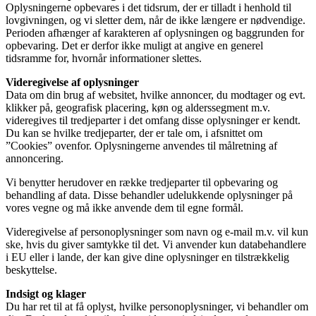
Oplysningerne opbevares i det tidsrum, der er tilladt i henhold til
lovgivningen, og vi sletter dem, når de ikke længere er nødvendige.
Perioden afhænger af karakteren af oplysningen og baggrunden for
opbevaring. Det er derfor ikke muligt at angive en generel
tidsramme for, hvornår informationer slettes.
Videregivelse af oplysninger
Data om din brug af websitet, hvilke annoncer, du modtager og evt.
klikker på, geografisk placering, køn og alderssegment m.v.
videregives til tredjeparter i det omfang disse oplysninger er kendt.
Du kan se hvilke tredjeparter, der er tale om, i afsnittet om
”Cookies” ovenfor. Oplysningerne anvendes til målretning af
annoncering.
Vi benytter herudover en række tredjeparter til opbevaring og
behandling af data. Disse behandler udelukkende oplysninger på
vores vegne og må ikke anvende dem til egne formål.
Videregivelse af personoplysninger som navn og e-mail m.v. vil kun
ske, hvis du giver samtykke til det. Vi anvender kun databehandlere
i EU eller i lande, der kan give dine oplysninger en tilstrækkelig
beskyttelse.
Indsigt og klager
Du har ret til at få oplyst, hvilke personoplysninger, vi behandler om