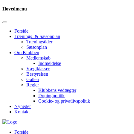
Hovedmenu
Forside
Trænings- & Sæsonplan
Træningstider
Sæsonplan
Om Klubben
Medlemskab
Indmeldelse
Vægtklasser
Bestyrelsen
Galleri
Regler
Klubbens vedtægter
Dopingpolitik
Cookie- og privatlivspolitik
Nyheder
Kontakt
Forside